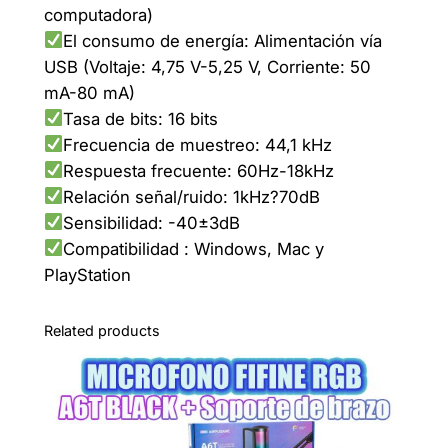
computadora)
I
El consumo de energía: Alimentación vía
F
USB (Voltaje: 4,75 V-5,25 V, Corriente: 50
I
mA-80 mA)
N
Tasa de bits: 16 bits
E
Frecuencia de muestreo: 44,1 kHz
A
Respuesta frecuente: 60Hz-18kHz
6
Relación señal/ruido: 1kHz?70dB
V
Sensibilidad: -40±3dB
A
Compatibilidad : Windows, Mac y
m
PlayStation
p
l
i
Related products
g
a
m
e