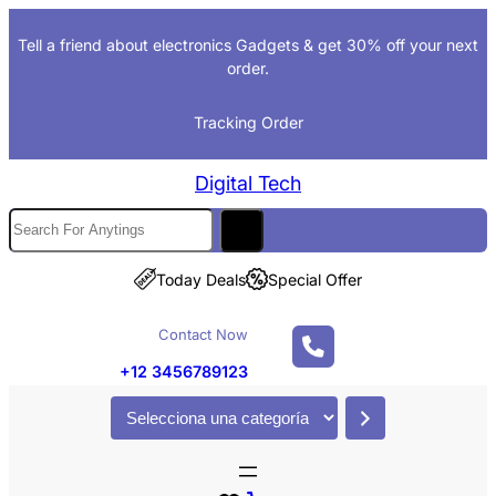
Saltar
Tell a friend about electronics Gadgets & get 30% off your next
al
order.
contenido
Tracking Order
Digital Tech
S
e
a
Today Deals
Special Offer
r
c
Contact Now
h
+12 3456789123
S
e
l