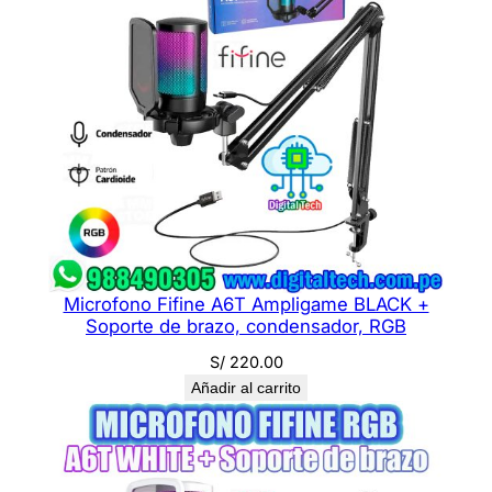
R
G
B
U
S
B
N
E
g
r
o
Microfono Fifine A6T Ampligame BLACK +
c
Soporte de brazo, condensador, RGB
a
S/
220.00
n
Añadir al carrito
t
i
d