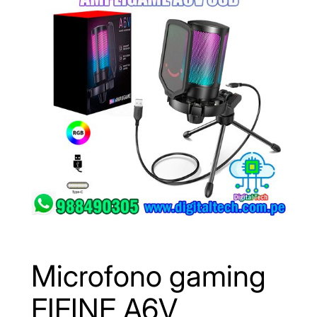
a
Microfono gaming
FIFINE A6V