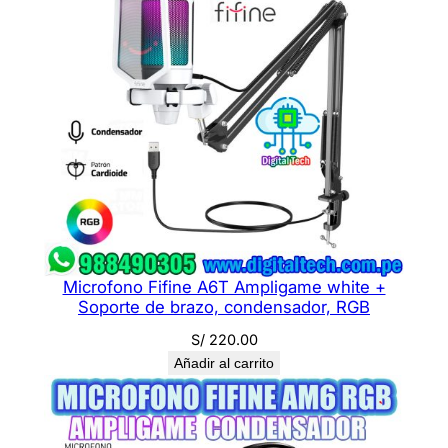
a
d
Microfono Fifine A6T Ampligame white +
Soporte de brazo, condensador, RGB
S/
220.00
Añadir al carrito