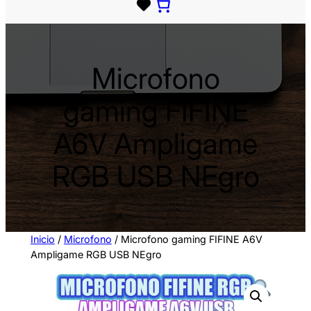
e
c
c
i
Microfono
o
n
gaming FIFINE
a
u
A6V Ampligame
n
a
RGB USB NEgro
c
a
t
e
Inicio
/
Microfono
/ Microfono gaming FIFINE A6V
g
Ampligame RGB USB NEgro
o
r
í