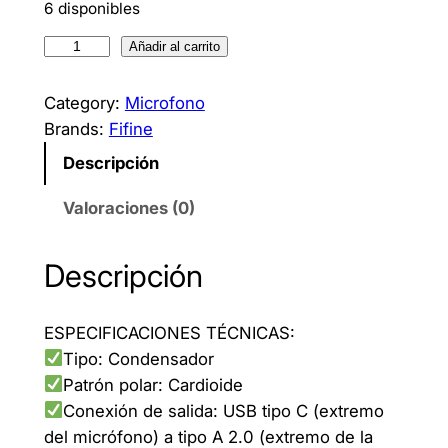
6 disponibles
M
Añadir al carrito
i
c
Category:
Microfono
r
Brands:
Fifine
o
Descripción
f
o
Valoraciones (0)
n
o
Descripción
g
a
ESPECIFICACIONES TÉCNICAS:
m
Tipo: Condensador
i
Patrón polar: Cardioide
n
Conexión de salida: USB tipo C (extremo
g
del micrófono) a tipo A 2.0 (extremo de la
F