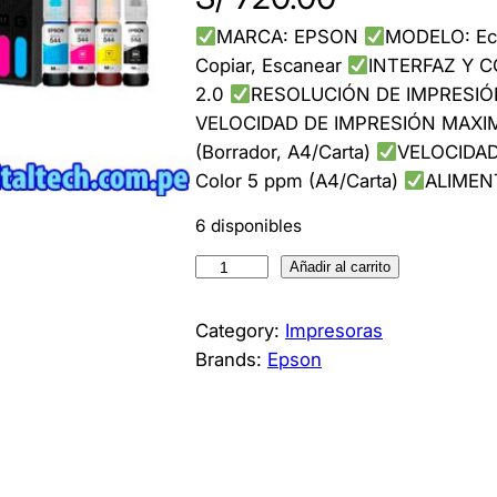
MARCA: EPSON
MODELO: Ec
Copiar, Escanear
INTERFAZ Y CO
2.0
RESOLUCIÓN DE IMPRESIÓN 
VELOCIDAD DE IMPRESIÓN MAXIMA
(Borrador, A4/Carta)
VELOCIDAD
Color 5 ppm (A4/Carta)
ALIMEN
6 disponibles
I
Añadir al carrito
m
p
Category:
Impresoras
r
Brands:
Epson
e
s
o
r