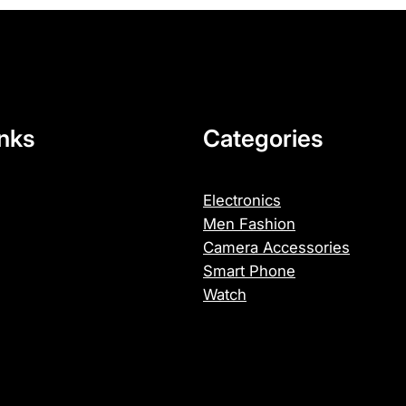
p
r
i
m
e
,
inks
Categories
E
s
Electronics
c
Men Fashion
a
Camera Accessories
n
Smart Phone
e
Watch
a
,
C
o
p