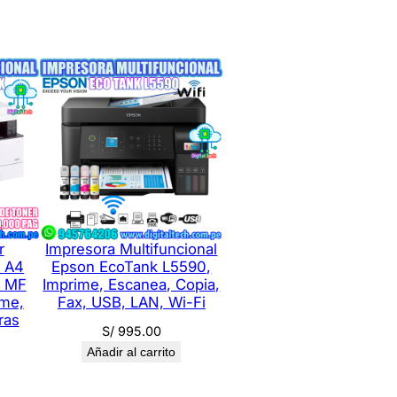
r
Impresora Multifuncional
N A4
Epson EcoTank L5590,
s MF
Imprime, Escanea, Copia,
ime,
Fax, USB, LAN, Wi-Fi
ras
S/
995.00
Añadir al carrito