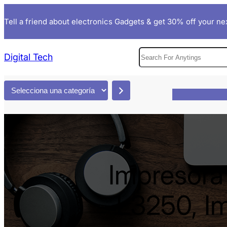
Saltar
Tell a friend about electronics Gadgets & get 30% off your nex
al
contenido
S
Digital Tech
e
a
S
r
e
c
l
h
e
c
c
Impresora
i
o
n
L3250, Im
a
u