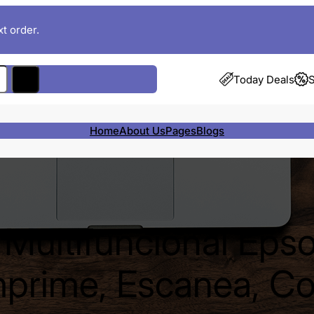
t order.
Today Deals
S
Home
About Us
Pages
Blogs
 Multifuncional Eps
prime, Escanea, Co