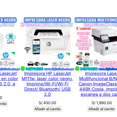
o
n
E
c
o
T
a
n
k
L
LaserJet
Impresora HP LaserJet
Impresora Lase
3
 en color
M111w, laser color negro,
Multifuncional B/
2
 2.0, a
Imprime/Wi-Fi/Wi-Fi
Canon ImageClas
5
Direct/ Bluetooth/ USB
449X Copia, impr
0
2.0
escanea a dos ca
0
,
S/
430.00
S/
1,990.00
rrito
I
Añadir al carrito
Añadir al carrito
m