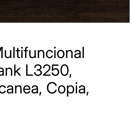
ultifuncional
ank L3250,
canea, Copia,