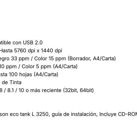
a
M
u
l
t
i
ible con USB 2.0
f
sta 5760 dpi x 1440 dpi
u
o 33 ppm / Color 15 ppm (Borrador, A4/Carta)
n
 ppm / Color 5 ppm (A4/Carta)
c
a 100 hojas (A4/Carta)
i
de Tinta
o
 8.1 / 10 o más reciente (32bit, 64bit)
n
a
l
 eco tank L 3250, guía de instalación, Incluye CD-RO
E
)
p
s