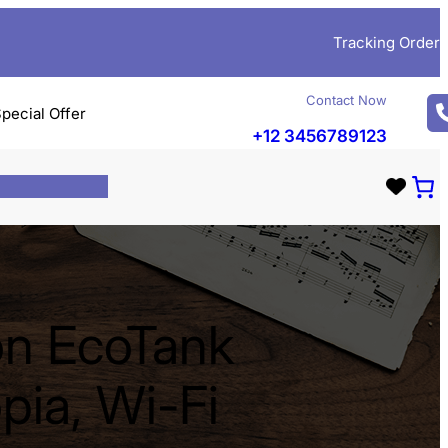
Tracking Order
Contact Now
pecial Offer
+12 3456789123
on EcoTank
pia, Wi-Fi